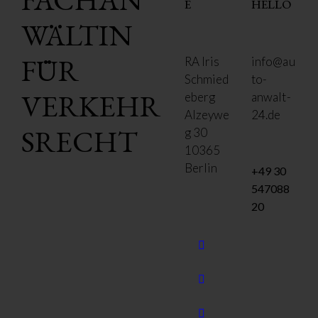
E
HELLO
WÄLTIN
FÜR
RA Iris
info@au
Schmied
to-
VERKEHR
eberg
anwalt-
Alzeywe
24.de
SRECHT
g 30
10365
Berlin
+49 30
547088
20