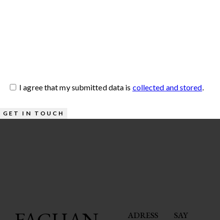
I agree that my submitted data is
collected and stored
.
FACHAN
ADRESS
SAY