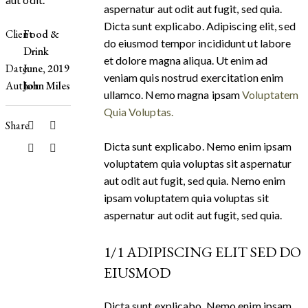
aspernatur aut odit aut fugit, sed quia.
Dicta sunt explicabo. Adipiscing elit, sed
Client
Food &
do eiusmod tempor incididunt ut labore
Drink
et dolore magna aliqua. Ut enim ad
Date
June, 2019
veniam quis nostrud exercitation enim
Author
John Miles
ullamco. Nemo magna ipsam
Voluptatem
Quia Voluptas.
Share
Dicta sunt explicabo. Nemo enim ipsam
voluptatem quia voluptas sit aspernatur
aut odit aut fugit, sed quia. Nemo enim
ipsam voluptatem quia voluptas sit
aspernatur aut odit aut fugit, sed quia.
1/1 ADIPISCING ELIT SED DO
EIUSMOD
Dicta sunt explicabo. Nemo enim ipsam